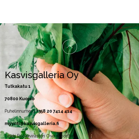
Kasvisgalleria Oy
Tutkakatu 1
70800 Kuopio
Puhelinnumero
+358
20 7414 414
myynti@kasvisgalleria.fi
Linkki Ruokaviraston Oiva-raporttiin