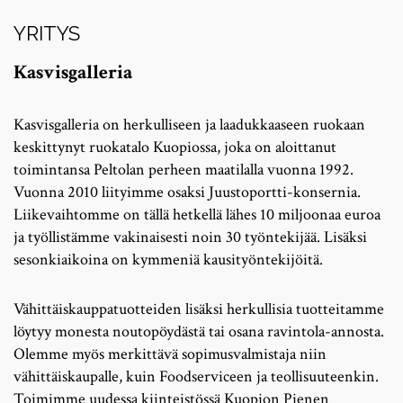
YRITYS
Kasvisgalleria
Kasvisgalleria on herkulliseen ja laadukkaaseen ruokaan
keskittynyt ruokatalo Kuopiossa, joka on aloittanut
toimintansa Peltolan perheen maatilalla vuonna 1992.
Vuonna 2010 liityimme osaksi Juustoportti-konsernia.
Liikevaihtomme on tällä hetkellä lähes 10 miljoonaa euroa
ja työllistämme vakinaisesti noin 30 työntekijää. Lisäksi
sesonkiaikoina on kymmeniä kausityöntekijöitä.
Vähittäiskauppatuotteiden lisäksi herkullisia tuotteitamme
löytyy monesta noutopöydästä tai osana ravintola-annosta.
Olemme myös merkittävä sopimusvalmistaja niin
vähittäiskaupalle, kuin Foodserviceen ja teollisuuteenkin.
Toimimme uudessa kiinteistössä Kuopion Pienen