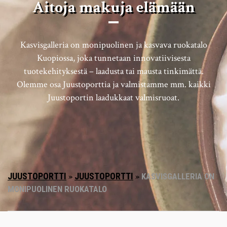
Aitoja makuja elämään
Kasvisgalleria on monipuolinen ja kasvava ruokatalo
Kuopiossa, joka tunnetaan innovatiivisesta
tuotekehityksestä – laadusta tai mausta tinkimättä.
Olemme osa Juustoporttia ja valmistamme mm. kaikki
Juustoportin laadukkaat valmisruoat.
JUUSTOPORTTI
»
JUUSTOPORTTI
»
KASVISGALLERIA ON
MONIPUOLINEN RUOKATALO