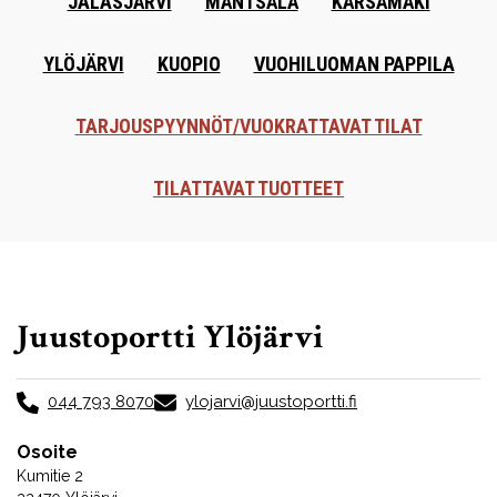
JALASJÄRVI
MÄNTSÄLÄ
KÄRSÄMÄKI
YLÖJÄRVI
KUOPIO
VUOHILUOMAN PAPPILA
TARJOUSPYYNNÖT/VUOKRATTAVAT TILAT
TILATTAVAT TUOTTEET
Juustoportti Ylöjärvi
044 793 8070
ylojarvi@juustoportti.fi
Osoite
Kumitie 2