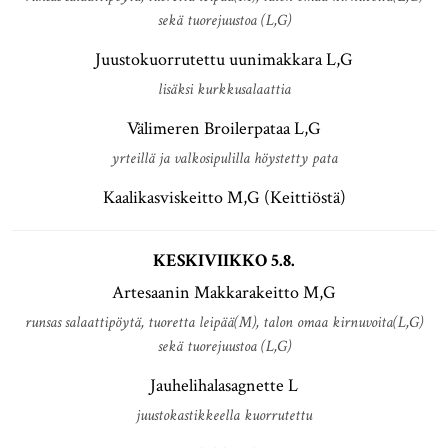
sekä tuorejuustoa (L,G)
Juustokuorrutettu uunimakkara L,G
lisäksi kurkkusalaattia
Välimeren Broilerpataa L,G
yrteillä ja valkosipulilla höystetty pata
Kaalikasviskeitto M,G (Keittiöstä)
KESKIVIIKKO 5.8.
Artesaanin Makkarakeitto M,G
runsas salaattipöytä, tuoretta leipää(M), talon omaa kirnuvoita(L,G)
sekä tuorejuustoa (L,G)
Jauhelihalasagnette L
juustokastikkeella kuorrutettu