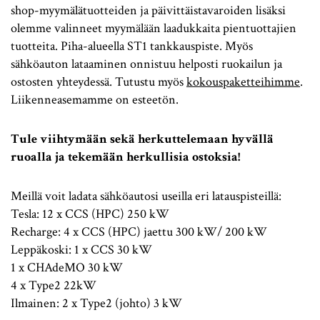
shop-myymälätuotteiden ja päivittäistavaroiden lisäksi
olemme valinneet myymälään laadukkaita pientuottajien
tuotteita. Piha-alueella ST1 tankkauspiste. Myös
sähköauton lataaminen onnistuu helposti ruokailun ja
ostosten yhteydessä. Tutustu myös
kokouspaketteihimme
.
Liikenneasemamme on esteetön.
Tule viihtymään sekä herkuttelemaan hyvällä
ruoalla ja tekemään herkullisia ostoksia!
Meillä voit ladata sähköautosi useilla eri latauspisteillä:
Tesla: 12 x CCS (HPC) 250 kW
Recharge: 4 x CCS (HPC) jaettu 300 kW/ 200 kW
Leppäkoski: 1 x CCS 30 kW
1 x CHAdeMO 30 kW
4 x Type2 22kW
Ilmainen: 2 x Type2 (johto) 3 kW