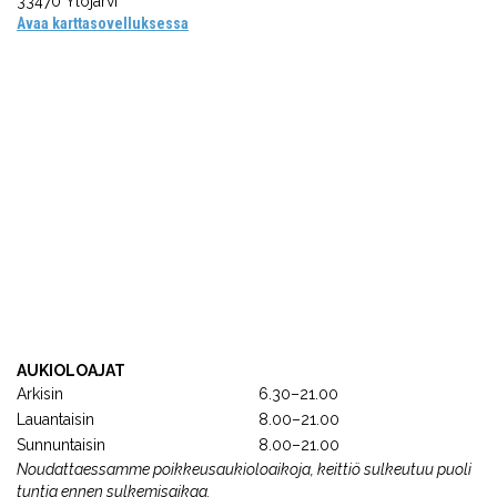
33470 Ylöjärvi
Avaa karttasovelluksessa
AUKIOLOAJAT
Arkisin
6.30–21.00
Lauantaisin
8.00–21.00
Sunnuntaisin
8.00–21.00
Noudattaessamme poikkeusaukioloaikoja, keittiö sulkeutuu puoli
tuntia ennen sulkemisaikaa.