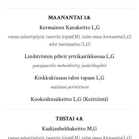
MAANANTAI 3.8.
Kermainen Kanakeitto L,G
runsas salaattipöytä, tuoretta leipää(M), talon omaa kirnuvoita(L,G)
sekä tuorejuustoa (L,G)
Lindströmin pihvit yrttikastikkeessa L,G
punajuurella mehevöitetty jauhelihapihvi
Kinkkukiusaus talon tapaan L,G
maistuva perinteinen
Kookoslinssikeitto L,G (Keittiöstä)
TIISTAI 4.8.
Kaalijauhelihakeitto M,G
runsas salaattipöytä, tuoretta leipää(M), talon omaa kirnuvoita(L,G)