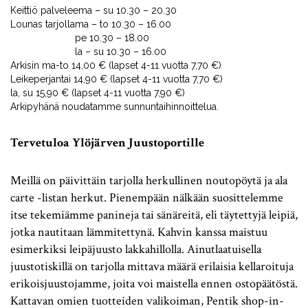
Keittiö palvelee
ma – su 10.30 – 20.30
Lounas tarjolla
ma – to 10.30 – 16.00
pe 10.30 – 18.00
la – su 10.30 – 16.00
Arkisin ma-to 14,00 € (lapset 4-11 vuotta 7,70 €)
Leikeperjantai 14,90 € (lapset 4-11 vuotta 7,70 €)
la, su 15,90 € (lapset 4-11 vuotta 7,90 €)
Arkipyhänä noudatamme sunnuntaihinnoittelua.
Tervetuloa Ylöjärven Juustoportille
Meillä on päivittäin tarjolla herkullinen noutopöytä ja ala
carte -listan herkut. Pienempään nälkään suosittelemme
itse tekemiämme panineja tai sänäreitä, eli täytettyjä leipiä,
jotka nautitaan lämmitettynä. Kahvin kanssa maistuu
esimerkiksi leipäjuusto lakkahillolla. Ainutlaatuisella
juustotiskillä on tarjolla mittava määrä erilaisia kellaroituja
erikoisjuustojamme, joita voi maistella ennen ostopäätöstä.
Kattavan omien tuotteiden valikoiman, Pentik shop-in-