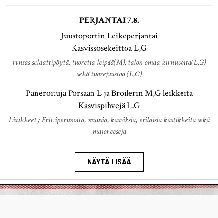
PERJANTAI 7.8.
Juustoportin Leikeperjantai
Kasvissosekeittoa L,G
runsas salaattipöytä, tuoretta leipää(M), talon omaa kirnuvoita(L,G)
sekä tuorejuustoa (L,G)
Paneroituja Porsaan L ja Broilerin M,G leikkeitä
Kasvispihvejä L,G
Lisukkeet ; Frittiperunoita, muusia, kasviksia, erilaisia kastikkeita sekä
majoneeseja
NÄYTÄ LISÄÄ