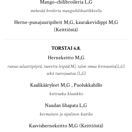
Mango-chilibroileria L,G
mehevää broileria mangochilikastikkeella
Herne-punajuuripihvit M,G, kaurakevidippi M,G
(Keittiöstä)
TORSTAI 6.8.
Hernekeitto M,G
runsas salaattipöytä, tuoretta leipää(M), talon omaa kirnuvoita(L,G)
sekä tuorejuustoa (L,G)
Kaalikääryleet M,G , Puolukkahillo
kotiruoka klassikko
Naudan lihapata L,G
kermainen ja sipulinen kastike
Kasvishernekeitto M,G (Keittiöstä)