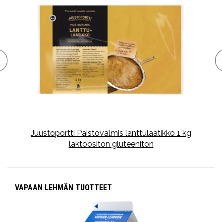
Juustoportti Paistovalmis lanttulaatikko 1 kg
laktoositon gluteeniton
VAPAAN LEHMÄN TUOTTEET