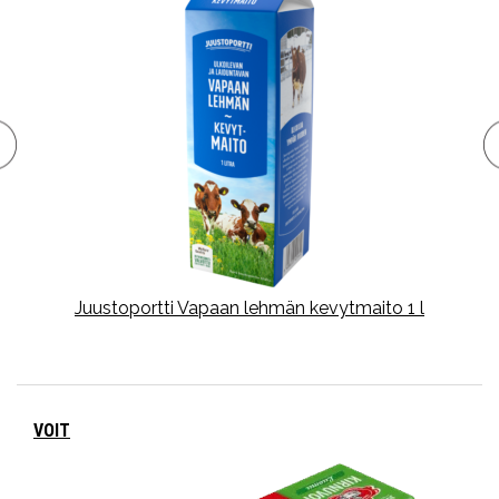
Juustoportti Vapaan lehmän kevytmaito 1 l
VOIT