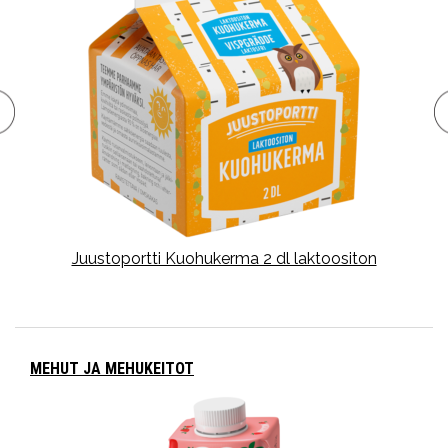
Juustoportti Kuohukerma 2 dl laktoositon
MEHUT JA MEHUKEITOT