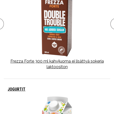
Frezza Forte 300 ml kahvijuoma ei lisättyä sokeria
laktoositon
JOGURTIT