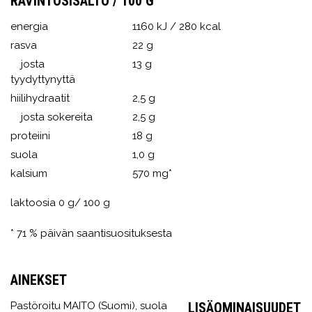
RAVINTOSISÄLTÖ / 100 G
energia
1160 kJ / 280 kcal
rasva
22 g
josta
13 g
tyydyttynyttä
hiilihydraatit
2,5 g
josta sokereita
2,5 g
proteiini
18 g
suola
1,0 g
kalsium
570 mg*
laktoosia 0 g/ 100 g
* 71 % päivän saantisuosituksesta
AINEKSET
Pastöroitu MAITO (Suomi), suola
LISÄOMINAISUUDET