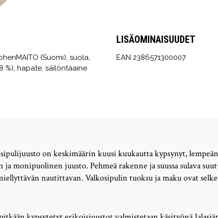
LISÄOMINAISUUDET
ohenMAITO (Suomi), suola,
EAN 2386571300007
,8 %), hapate, säilöntäaine
sipulijuusto on keskimäärin kuusi kuukautta kypsynyt, lempeä
n ja monipuolinen juusto. Pehmeä rakenne ja suussa sulava su
 miellyttävän nautittavan. Valkosipulin tuoksu ja maku ovat selk
pitkään kypsytetyt erikoisjuustot valmistetaan käsityönä Jalasjä