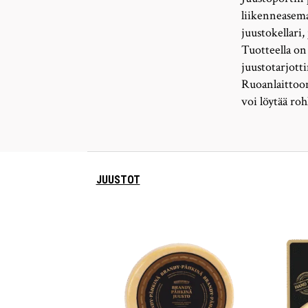
liikenneasema
juustokellari
Tuotteella on
juustotarjott
Ruoanlaittoon
voi löytää roh
JUUSTOT