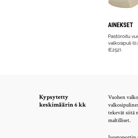
AINEKSET
Pastöroitu vu
valkosipuli (0
(E252).
Kypsytetty
Vuohen valko
keskimäärin 6 kk
valkosipuline
tekevät siitä
maltilliset.
Juustoportin 