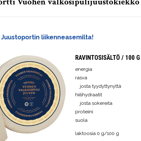
ortti Vuohen valkosipulijuustokiekko 
 Juustoportin liikenneasemilta!
RAVINTOSISÄLTÖ / 100 G
energia
rasva
josta tyydyttynyttä
hiilihydraatit
josta sokereita
proteiini
suola
laktoosia 0 g/100 g