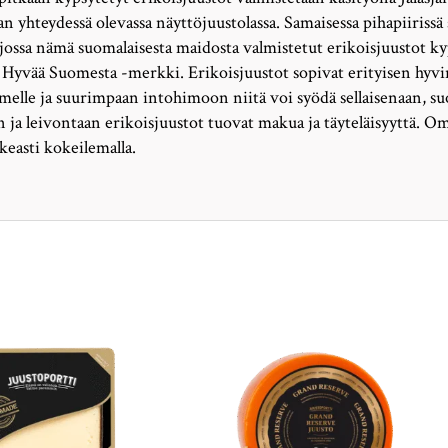
n yhteydessä olevassa näyttöjuustolassa. Samaisessa pihapiirissä 
, jossa nämä suomalaisesta maidosta valmistetut erikoisjuustot k
 Hyvää Suomesta -merkki. Erikoisjuustot sopivat erityisen hyvi
imelle ja suurimpaan intohimoon niitä voi syödä sellaisenaan, suo
 ja leivontaan erikoisjuustot tuovat makua ja täyteläisyyttä. O
keasti kokeilemalla.