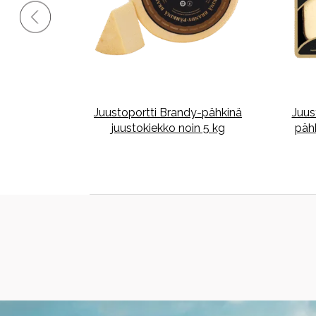
i Vuohen
Juustoportti Brandy-pähkinä
Juus
ekko noin 5 kg
juustokiekko noin 5 kg
päh