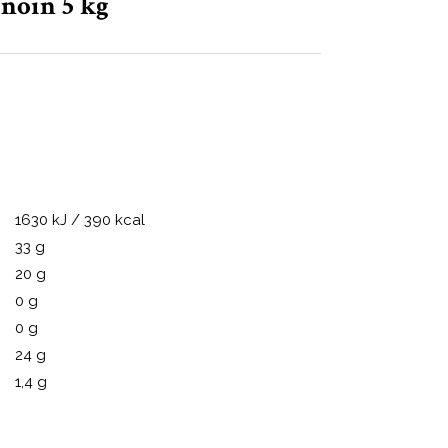
noin 5 kg
1630 kJ / 390 kcal
33 g
20 g
0 g
0 g
24 g
1,4 g