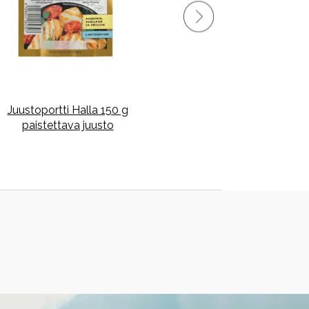
Juustoportti Halla 150 g
Juustoportti Halla 150 g
paistettava juusto
viipaloitu paistettava juust