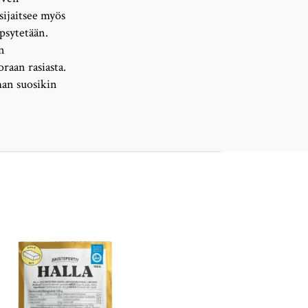
sijaitsee myös
ypsytetään.
n
raan rasiasta.
man suosikin