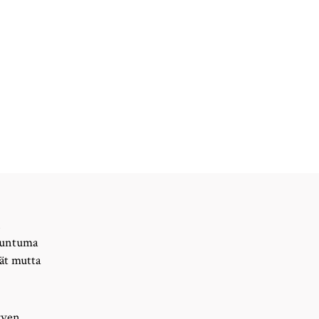
n
utuntuma
eät mutta
rven