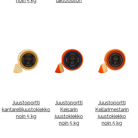
noin 5 kg
laktoositon
Juustoportti
Juustoportti
Juustoportti
kantarellijuustokiekko
Keisarin
Kellarimestarin
noin 5 kg
juustokiekko
juustokiekko
noin 5 kg
noin 5 kg