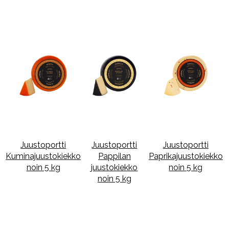
Juustoportti
Juustoportti
Juustoportti
Kuminajuustokiekko
Pappilan
Paprikajuustokiekko
noin 5 kg
juustokiekko
noin 5 kg
noin 5 kg