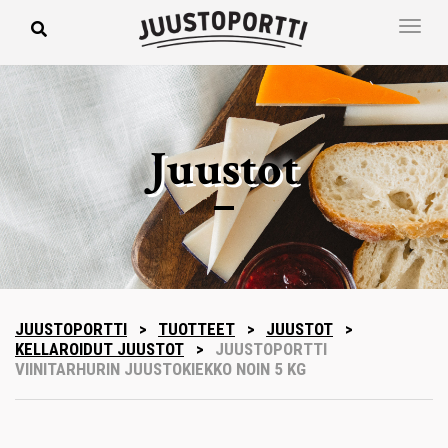
Juustot
JUUSTOPORTTI
>
TUOTTEET
>
JUUSTOT
>
KELLAROIDUT JUUSTOT
>
JUUSTOPORTTI
VIINITARHURIN JUUSTOKIEKKO NOIN 5 KG