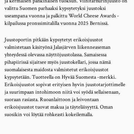
ja kermaisen pähkinäisen tuoksun. Viinitarhurinjuusto on
valittu Suomen parhaaksi kypsytetyksi juustoksi
useampana vuonna ja palkittu World Cheese Awards -
kilpailussa pronssimitalilla vuonna 2025 Bernissä.
Juustoportin pitkään kypsytetyt erikoisjuustot
valmistetaan käsityönä Jalasjärven liikenneaseman
yhteydessä olevassa näyttöjuustolassa. Samaisessa
pihapiirissä sijaitsee myös juustokellari, jossa nämä
suomalaisesta maidosta valmistetut erikoisjuustot
kypsytetään. Tuotteella on Hyvää Suomesta -merkki.
Erikoisjuustot sopivat erityisen hyvin juustotarjottimelle
ja suurimpaan intohimoon niitä voi syödä sellaisenaan,
suoraan rasiasta. Ruoanlaittoon ja leivontaan
erikoisjuustot tuovat makua ja täyteläisyyttä. Oman
suosikin voi löytää rohkeasti kokeilemalla.