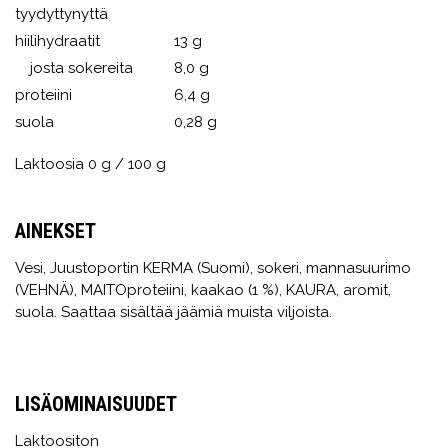
tyydyttynyttä
hiilihydraatit
13 g
josta sokereita
8,0 g
proteiini
6,4 g
suola
0,28 g
Laktoosia 0 g / 100 g
AINEKSET
Vesi, Juustoportin KERMA (Suomi), sokeri, mannasuurimo
(VEHNÄ), MAITOproteiini, kaakao (1 %), KAURA, aromit,
suola. Saattaa sisältää jäämiä muista viljoista.
LISÄOMINAISUUDET
Laktoositon