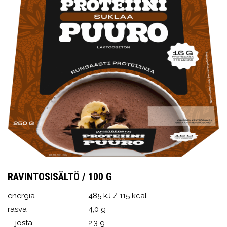
RAVINTOSISÄLTÖ / 100 G
energia
485 kJ / 115 kcal
rasva
4,0 g
josta
2,3 g