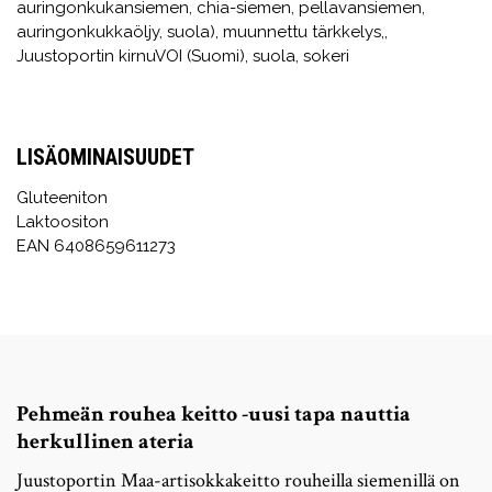
auringonkukansiemen, chia-siemen, pellavansiemen,
auringonkukkaöljy, suola), muunnettu tärkkelys,,
Juustoportin kirnuVOI (Suomi), suola, sokeri
LISÄOMINAISUUDET
Gluteeniton
Laktoositon
EAN 6408659611273
Pehmeän rouhea keitto -uusi tapa nauttia
herkullinen ateria
Juustoportin Maa-artisokkakeitto rouheilla siemenillä on