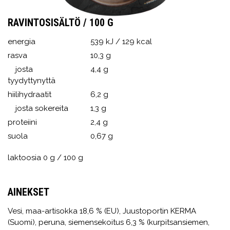
RAVINTOSISÄLTÖ / 100 G
energia
539 kJ / 129 kcal
rasva
10,3 g
josta
4,4 g
tyydyttynyttä
hiilihydraatit
6,2 g
josta sokereita
1,3 g
proteiini
2,4 g
suola
0,67 g
laktoosia 0 g / 100 g
AINEKSET
Vesi, maa-artisokka 18,6 % (EU), Juustoportin KERMA
(Suomi), peruna, siemensekoitus 6,3 % (kurpitsansiemen,