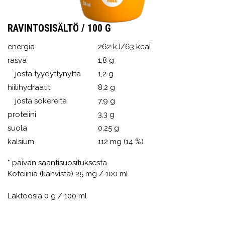
RAVINTOSISÄLTÖ / 100 G
energia
262 kJ/63 kcal
rasva
1,8 g
josta tyydyttynyttä
1,2 g
hiilihydraatit
8,2 g
josta sokereita
7,9 g
proteiini
3,3 g
suola
0,25 g
kalsium
112 mg (14 %)
* päivän saantisuosituksesta
Kofeiinia (kahvista) 25 mg / 100 ml
Laktoosia 0 g / 100 ml