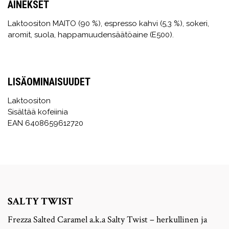
AINEKSET
Laktoositon MAITO (90 %), espresso kahvi (5,3 %), sokeri,
aromit, suola, happamuudensäätöaine (E500).
LISÄOMINAISUUDET
Laktoositon
Sisältää kofeiinia
EAN 6408659612720
SALTY TWIST
Frezza Salted Caramel a.k.a Salty Twist – herkullinen ja