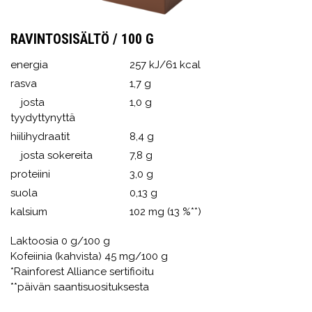
RAVINTOSISÄLTÖ / 100 G
energia
257 kJ/61 kcal
rasva
1,7 g
josta
1,0 g
tyydyttynyttä
hiilihydraatit
8,4 g
josta sokereita
7,8 g
proteiini
3,0 g
suola
0,13 g
kalsium
102 mg (13 %**)
Laktoosia 0 g/100 g
Kofeiinia (kahvista) 45 mg/100 g
*Rainforest Alliance sertifioitu
**päivän saantisuosituksesta