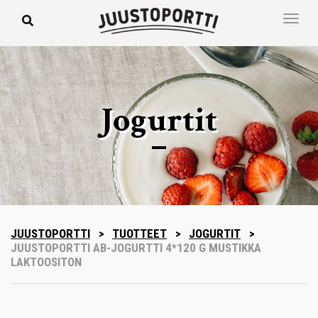
Jogurtit
JUUSTOPORTTI
>
TUOTTEET
>
JOGURTIT
>
JUUSTOPORTTI AB-JOGURTTI 4*120 G MUSTIKKA
LAKTOOSITON