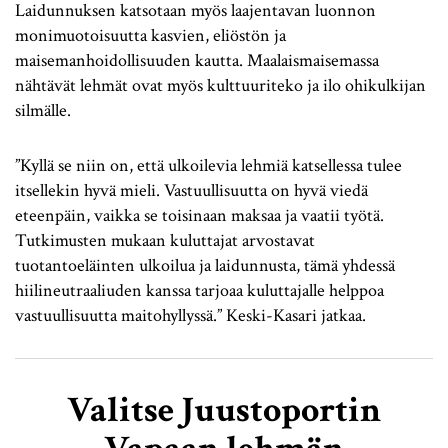
Laidunnuksen katsotaan myös laajentavan luonnon
monimuotoisuutta kasvien, eliöstön ja
maisemanhoidollisuuden kautta. Maalaismaisemassa
nähtävät lehmät ovat myös kulttuuriteko ja ilo ohikulkijan
silmälle.
”Kyllä se niin on, että ulkoilevia lehmiä katsellessa tulee
itsellekin hyvä mieli. Vastuullisuutta on hyvä viedä
eteenpäin, vaikka se toisinaan maksaa ja vaatii työtä.
Tutkimusten mukaan kuluttajat arvostavat
tuotantoeläinten ulkoilua ja laidunnusta, tämä yhdessä
hiilineutraaliuden kanssa tarjoaa kuluttajalle helppoa
vastuullisuutta maitohyllyssä.” Keski-Kasari jatkaa.
Valitse Juustoportin