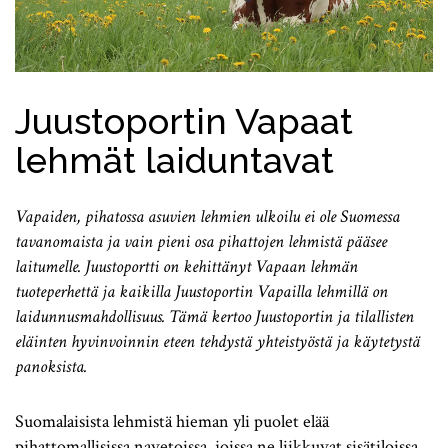
Juustoportin Vapaat
lehmät laiduntavat
Vapaiden, pihatossa asuvien lehmien ulkoilu ei ole Suomessa
tavanomaista ja vain pieni osa pihattojen lehmistä pääsee
laitumelle. Juustoportti on kehittänyt Vapaan lehmän
tuoteperhettä ja kaikilla Juustoportin Vapailla lehmillä on
laidunnusmahdollisuus. Tämä kertoo Juustoportin ja tilallisten
eläinten hyvinvoinnin eteen tehdystä yhteistyöstä ja käytetystä
panoksista.
Suomalaisista lehmistä hieman yli puolet elää
pihattomallisissa navetoissa, joissa ne liikkuvat sisätiloissa