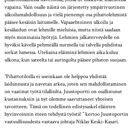
vapaina. Vain osalle näistä on järjestetty ympärivuotinen
ulkoilumahdollisuus ja vielä pienempi osa pihattolehmistä
pääsee kesäisin laitumelle. Vapaaehtoinen ulkoilu ja
kesälaidun ovat lehmille mieluisia, mutta niistä saadaan
myös moninaisia hyötyjä. Lehmien jalkaterveydelle on
hyväksi kävellä pehmeällä nurmella tai talvella puhdistaa
sorkat lumessa. Uteliaina eläiminä lehmien aika kuluu
ulkona, kun sateelta tai auringolta pääsee pihaton suojaan.
”Pihattotiloilla ei useinkaan ole helppoa yhdistää
laidunnusta ja navetan arkea, joten sen mahdollistaminen
on vaatinut työtä tilallisilta. Juustoportti on osallistunut
kustannuksiin ja nyt olemme saavuttaneet yhteisen
tavoitteen. Tämä on todellinen edistysaskel eläinten
hyvinvoinnin eteen tehdystä työstä! ” kertoo Juustoportin
vastuullisuudesta vastaava johtaja Niklas Keski-Kasari.