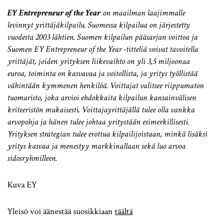
EY Entrepreneur of the Year
on maailman laajimmalle
levinnyt yrittäjäkilpailu. Suomessa kilpailua on järjestetty
vuodesta 2003 lähtien. Suomen kilpailun pääsarjan voittoa ja
Suomen EY Entrepreneur of the Year -titteliä voivat tavoitella
yrittäjät, joiden yrityksen liikevaihto on yli 3,5 miljoonaa
euroa, toiminta on kasvavaa ja voitollista, ja yritys työllistää
vähintään kymmenen henkilöä. Voittajat valitsee
riippumaton
tuomaristo
, joka arvioi ehdokkaita kilpailun kansainvälisen
kriteeristön mukaisesti. Voittajayrittäjällä tulee olla vankka
arvopohja ja hänen tulee johtaa yritystään esimerkillisesti.
Yrityksen strategian tulee erottua kilpailijoistaan, minkä lisäksi
yritys kasvaa ja menestyy markkinallaan sekä luo arvoa
sidosryhmilleen.
Kuva EY
Yleisö voi äänestää suosikkiaan
täältä