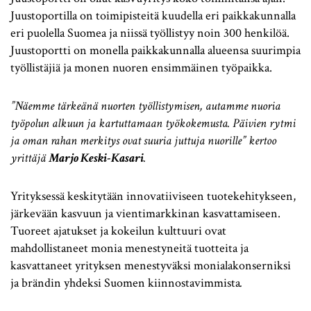
Juustoportilla on toimipisteitä kuudella eri paikkakunnalla
eri puolella Suomea ja niissä työllistyy noin 300 henkilöä.
Juustoportti on monella paikkakunnalla alueensa suurimpia
työllistäjiä ja monen nuoren ensimmäinen työpaikka.
”Näemme tärkeänä nuorten työllistymisen, autamme nuoria
työpolun alkuun ja kartuttamaan työkokemusta. Päivien rytmi
ja oman rahan merkitys ovat suuria juttuja nuorille” kertoo
yrittäjä
Marjo Keski-Kasari
.
Yrityksessä keskitytään innovatiiviseen tuotekehitykseen,
järkevään kasvuun ja vientimarkkinan kasvattamiseen.
Tuoreet ajatukset ja kokeilun kulttuuri ovat
mahdollistaneet monia menestyneitä tuotteita ja
kasvattaneet yrityksen menestyväksi monialakonserniksi
ja brändin yhdeksi Suomen kiinnostavimmista
.