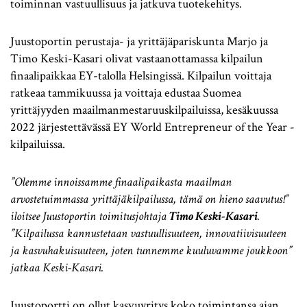
toiminnan vastuullisuus ja jatkuva tuotekehitys.
Juustoportin perustaja- ja yrittäjäpariskunta Marjo ja
Timo Keski-Kasari olivat vastaanottamassa kilpailun
finaalipaikkaa EY-talolla Helsingissä. Kilpailun voittaja
ratkeaa tammikuussa ja voittaja edustaa Suomea
yrittäjyyden maailmanmestaruuskilpailuissa, kesäkuussa
2022 järjestettävässä EY World Entrepreneur of the Year -
kilpailuissa.
”Olemme innoissamme finaalipaikasta maailman
arvostetuimmassa yrittäjäkilpailussa, tämä on hieno saavutus!”
iloitsee Juustoportin toimitusjohtaja
Timo Keski-Kasari
.
”Kilpailussa kannustetaan vastuullisuuteen, innovatiivisuuteen
ja kasvuhakuisuuteen, joten tunnemme kuuluvamme joukkoon”
jatkaa Keski-Kasari.
Juustoportti on ollut kasvuyritys koko toimintansa ajan.