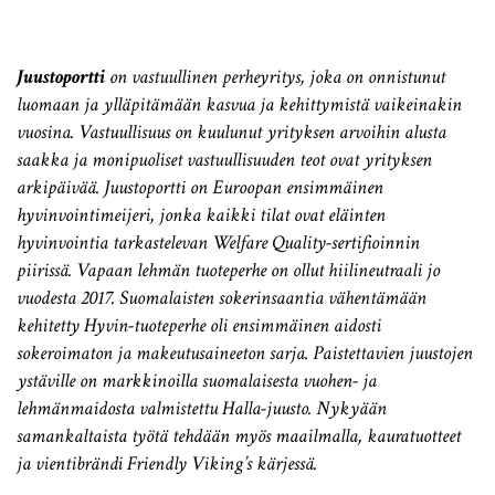
Juustoportti
on vastuullinen perheyritys, joka on onnistunut
luomaan ja ylläpitämään kasvua ja kehittymistä vaikeinakin
vuosina. Vastuullisuus on kuulunut yrityksen arvoihin alusta
saakka ja monipuoliset vastuullisuuden teot ovat yrityksen
arkipäivää. Juustoportti on Euroopan ensimmäinen
hyvinvointimeijeri, jonka kaikki tilat ovat eläinten
hyvinvointia tarkastelevan Welfare Quality-sertifioinnin
piirissä. Vapaan lehmän tuoteperhe on ollut hiilineutraali jo
vuodesta 2017. Suomalaisten sokerinsaantia vähentämään
kehitetty Hyvin-tuoteperhe oli ensimmäinen aidosti
sokeroimaton ja makeutusaineeton sarja. Paistettavien juustojen
ystäville on markkinoilla suomalaisesta vuohen- ja
lehmänmaidosta valmistettu Halla-juusto. Nykyään
samankaltaista työtä tehdään myös maailmalla, kauratuotteet
ja vientibrändi Friendly Viking’s kärjessä.