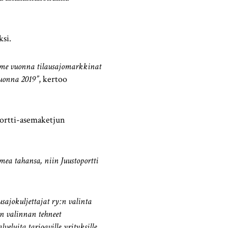
ksi.
iime vuonna tilausajomarkkinat
vuonna 2019”
, kertoo
portti-asemaketjun
mea tahansa, niin Juustoportti
usajokuljettajat ry:n valinta
in valinnan tehneet
eluita tarjoaville yrityksille.