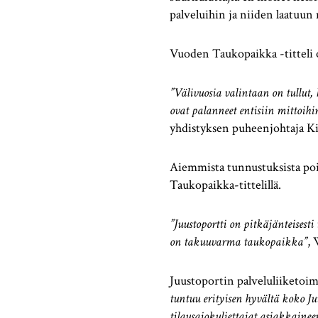
palveluihin ja niiden laatuun
Vuoden Taukopaikka -titteli on
”Välivuosia valintaan on tullut
ovat palanneet entisiin mittoi
yhdistyksen puheenjohtaja 
Aiemmista tunnustuksista poik
Taukopaikka-tittelillä.
”Juustoportti on pitkäjänteises
on takuuvarma taukopaikka”
, 
Juustoportin palveluliiketoi
tuntuu erityisen hyvältä koko Ju
tilausajokuljettajat asiakkaineen