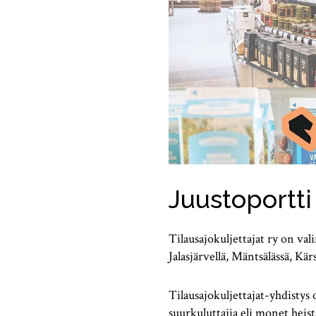
Juustoportt
Tilausajokuljettajat ry on v
Jalasjärvellä, Mäntsälässä, Kär
Tilausajokuljettajat-yhdistys
suurkuluttajia eli monet heist