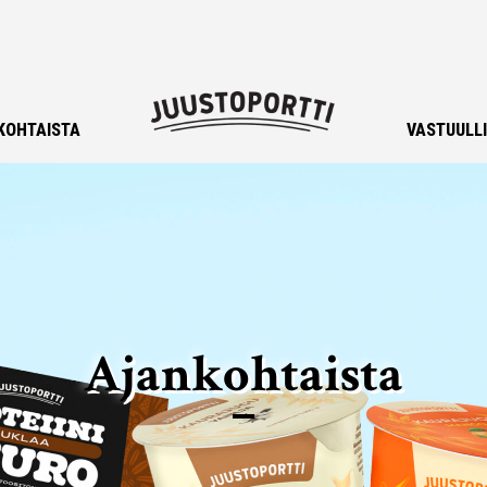
KOHTAISTA
VASTUULL
Ajankohtaista