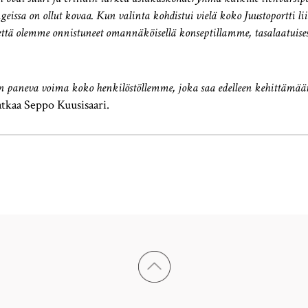
issa on ollut kovaa. Kun valinta kohdistui vielä koko Juustoportti 
 että olemme onnistuneet omannäköisellä konseptillamme, tasalaatuises
in paneva voima koko henkilöstöllemme, joka saa edelleen kehittämää
atkaa Seppo Kuusisaari.