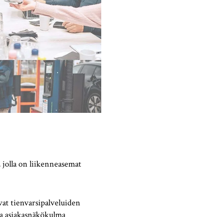
 jolla on liikenneasemat
vat tienvarsipalveluiden
hva asiakasnäkökulma