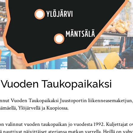
i Vuoden Taukopaikaksi
alinnut Vuoden Taukopaikaksi Juustoportin liikenneasemaketjun,
sämäellä, Ylöjärvellä ja Kuopiossa.
 on valinnut vuoden taukopaikan jo vuodesta 1992. Kuljettajat o
ä nauttivat päivittäiset ateriansa matkan varrella. Heillä on va