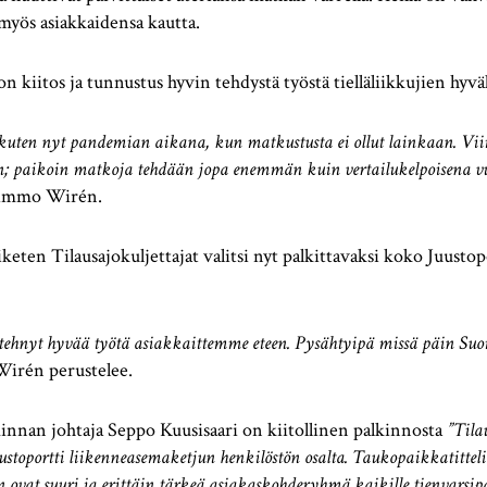
 myös asiakkaidensa kautta.
 kiitos ja tunnustus hyvin tehdystä työstä tielläliikkujien hyvä
, kuten nyt pandemian aikana, kun matkustusta ei ollut lainkaan. V
hin; paikoin matkoja tehdään jopa enemmän kuin vertailukelpoisena 
Kimmo Wirén.
eten Tilausajokuljettajat valitsi nyt palkittavaksi koko Juusto
ti tehnyt hyvää työtä asiakkaittemme eteen. Pysähtyipä missä päin Suo
Wirén perustelee.
minnan johtaja Seppo Kuusisaari on kiitollinen palkinnosta
”Tila
ustoportti liikenneasemaketjun henkilöstön osalta. Taukopaikkatittel
 ovat suuri ja erittäin tärkeä asiakaskohderyhmä kaikille tienvarsipalv