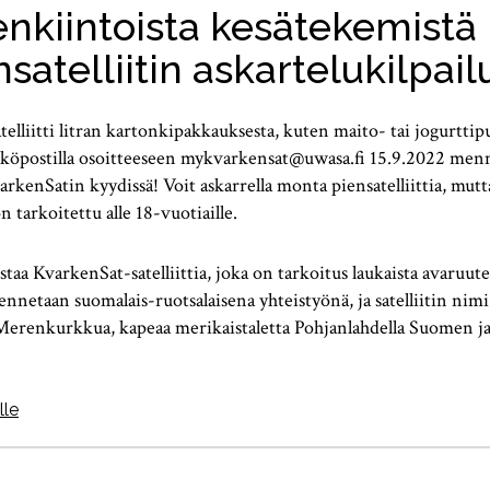
nkiintoista kesätekemistä l
nsatelliitin askartelukilpailu
atelliitti litran kartonkipakkauksesta, kuten maito- tai jogurtti
sähköpostilla osoitteeseen mykvarkensat@uwasa.fi 15.9.2022 menne
kenSatin kyydissä! Voit askarrella monta piensatelliittia, mutta 
 on tarkoitettu alle 18-vuotiaille.
staa KvarkenSat-satelliittia, joka on tarkoitus laukaista avaruu
akennetaan suomalais-ruotsalaisena yhteistyönä, ja satelliitin nim
Merenkurkkua, kapeaa merikaistaletta Pohjanlahdella Suomen ja 
lle