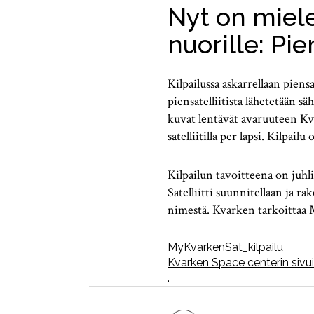
Nyt on miele
nuorille: Pie
Kilpailussa askarrellaan piens
piensatelliitista lähetetään 
kuvat lentävät avaruuteen Kvar
satelliitilla per lapsi. Kilpailu
Kilpailun tavoitteena on juhli
Satelliitti suunnitellaan ja r
nimestä. Kvarken tarkoittaa 
MyKvarkenSat_kilpailu
Kvarken Space centerin sivui
.