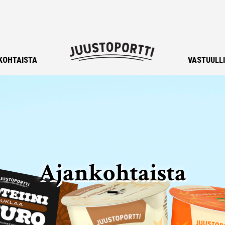
KOHTAISTA
VASTUULL
Ajankohtaista