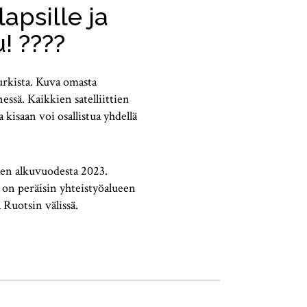
apsille ja
! ????️
purkista. Kuva omasta
ssä. Kaikkien satelliittien
kisaan voi osallistua yhdellä
teen alkuvuodesta 2023.
i on peräisin yhteistyöalueen
Ruotsin välissä.