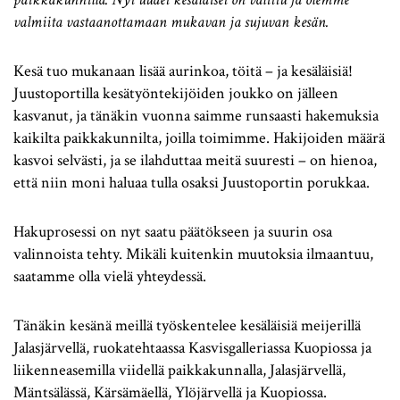
valmiita vastaanottamaan mukavan ja sujuvan kesän.
Kesä tuo mukanaan lisää aurinkoa, töitä – ja kesäläisiä!
Juustoportilla kesätyöntekijöiden joukko on jälleen
kasvanut, ja tänäkin vuonna saimme runsaasti hakemuksia
kaikilta paikkakunnilta, joilla toimimme. Hakijoiden määrä
kasvoi selvästi, ja se ilahduttaa meitä suuresti – on hienoa,
että niin moni haluaa tulla osaksi Juustoportin porukkaa.
Hakuprosessi on nyt saatu päätökseen ja suurin osa
valinnoista tehty. Mikäli kuitenkin muutoksia ilmaantuu,
saatamme olla vielä yhteydessä.
Tänäkin kesänä meillä työskentelee kesäläisiä meijerillä
Jalasjärvellä, ruokatehtaassa Kasvisgalleriassa Kuopiossa ja
liikenneasemilla viidellä paikkakunnalla, Jalasjärvellä,
Mäntsälässä, Kärsämäellä, Ylöjärvellä ja Kuopiossa.