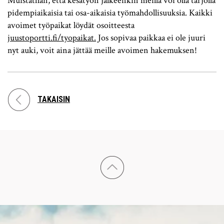
Muistathan, että kesätyön jälkeenkin meillä voi olla tarjolla
pidempiaikaisia tai osa-aikaisia työmahdollisuuksia. Kaikki
avoimet työpaikat löydät osoitteesta
juustoportti.fi/tyopaikat.
Jos sopivaa paikkaa ei ole juuri
nyt auki, voit aina jättää meille avoimen hakemuksen!
TAKAISIN