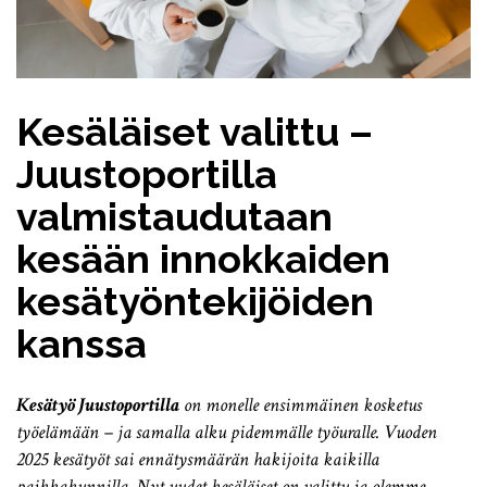
Kesäläiset valittu –
Juustoportilla
valmistaudutaan
kesään innokkaiden
kesätyöntekijöiden
kanssa
Kesätyö Juustoportilla
on monelle ensimmäinen kosketus
työelämään – ja samalla alku pidemmälle työuralle.
Vuoden
2025 kesätyöt sai ennätysmäärän hakijoita kaikilla
paikkakunnilla. Nyt uudet kesäläiset on valittu ja olemme