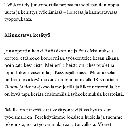
Työskentely Juustoportilla tarjoaa mahdollisuuden oppia
uutta ja kehittyä työelämässä – iloisessa ja kannustavassa
työporukassa.
Kiinnostava kesätyö
Juustoportin henkilöstöasiantuntija Brita Maunuksela
kertoo, että koko konsernissa työskentelee kesän aikana
noin sata kesäläistä. Meijerillä heistä on lähes puolet ja
loput liikenneasemilla ja Kasvisgalleriassa. Maunukselan
mukaan joka kesä mukana on muutamia alle 18-vuotiaita
Tutustu ja tienaa
-jaksolla meijerillä ja liikenneasemilla. Se
on hyvä tapa kerätä ensimmäisiä työkokemuksia kesätöistä.
”Meille on tärkeää, että kesätyöntekijä saa hyvän alun
työelämälleen. Perehdytämme jokaisen huolella ja tuemme
tekemistä, jotta työ on mukavaa ja turvallista. Monet