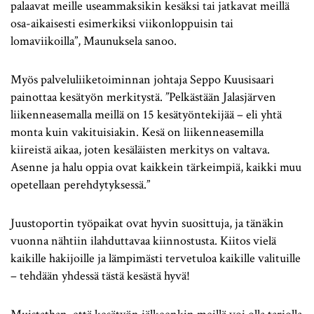
palaavat meille useammaksikin kesäksi tai jatkavat meillä
osa-aikaisesti esimerkiksi viikonloppuisin tai
lomaviikoilla”, Maunuksela sanoo.
Myös palveluliiketoiminnan johtaja Seppo Kuusisaari
painottaa kesätyön merkitystä. ”Pelkästään Jalasjärven
liikenneasemalla meillä on 15 kesätyöntekijää – eli yhtä
monta kuin vakituisiakin. Kesä on liikenneasemilla
kiireistä aikaa, joten kesäläisten merkitys on valtava.
Asenne ja halu oppia ovat kaikkein tärkeimpiä, kaikki muu
opetellaan perehdytyksessä.”
Juustoportin työpaikat ovat hyvin suosittuja, ja tänäkin
vuonna nähtiin ilahduttavaa kiinnostusta. Kiitos vielä
kaikille hakijoille ja lämpimästi tervetuloa kaikille valituille
– tehdään yhdessä tästä kesästä hyvä!