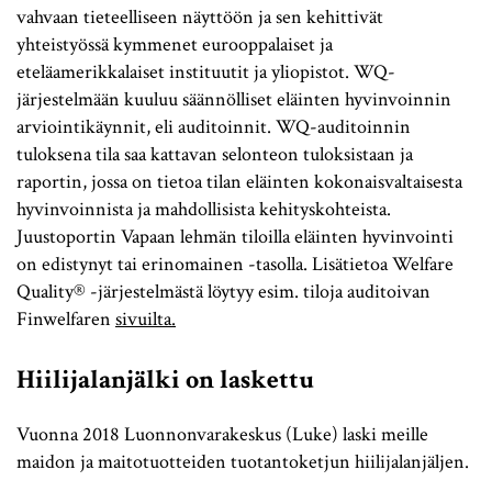
vahvaan tieteelliseen näyttöön ja sen kehittivät
yhteistyössä kymmenet eurooppalaiset ja
eteläamerikkalaiset instituutit ja yliopistot. WQ-
järjestelmään kuuluu säännölliset eläinten hyvinvoinnin
arviointikäynnit, eli auditoinnit. WQ-auditoinnin
tuloksena tila saa kattavan selonteon tuloksistaan ja
raportin, jossa on tietoa tilan eläinten kokonaisvaltaisesta
hyvinvoinnista ja mahdollisista kehityskohteista.
Juustoportin Vapaan lehmän tiloilla eläinten hyvinvointi
on edistynyt tai erinomainen -tasolla. Lisätietoa Welfare
Quality® -järjestelmästä löytyy esim. tiloja auditoivan
Finwelfaren
sivuilta.
Hiilijalanjälki on laskettu
Vuonna 2018 Luonnonvarakeskus (Luke) laski meille
maidon ja maitotuotteiden tuotantoketjun hiilijalanjäljen.