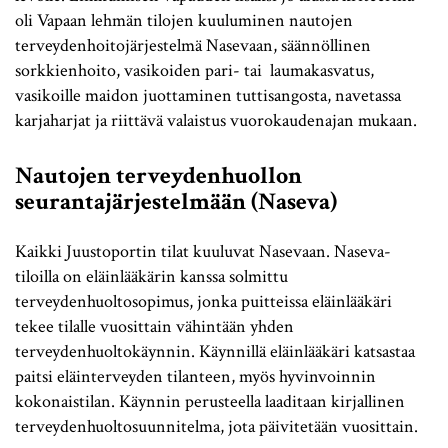
oli Vapaan lehmän tilojen kuuluminen nautojen
terveydenhoitojärjestelmä Nasevaan, säännöllinen
sorkkienhoito, vasikoiden pari- tai laumakasvatus,
vasikoille maidon juottaminen tuttisangosta, navetassa
karjaharjat ja riittävä valaistus vuorokaudenajan mukaan.
Nautojen terveydenhuollon
seuranta
järjestelmään (Naseva)
Kaikki Juustoportin tilat kuuluvat Nasevaan. Naseva-
tiloilla on eläinlääkärin kanssa solmittu
terveydenhuoltosopimus, jonka puitteissa eläinlääkäri
tekee tilalle vuosittain vähintään yhden
terveydenhuoltokäynnin. Käynnillä eläinlääkäri katsastaa
paitsi eläinterveyden tilanteen, myös hyvinvoinnin
kokonaistilan. Käynnin perusteella laaditaan kirjallinen
terveydenhuoltosuunnitelma, jota päivitetään vuosittain.