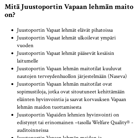
Mitä Juustoportin Vapaan lehmän maito
on?
Juustoportin Vapaat lehmät elävät pihatoissa
Juustoportin Vapaat lehmät ulkoilevat ympäri
vuoden
Juustoportin Vapaat lehmät pääsevät kesäisin
laitumelle
Juustoportin Vapaan lehmän maitotilat kuuluvat
nautojen terveydenhuollon järjestelmään (Naseva)
Juustoportin Vapaan lehmän maitotilat ovat
sopimustiloja, jotka ovat sitoutuneet kehittämään
eläinten hyvinvointia ja saavat korvauksen Vapaan
lehmän maidon tuottamisesta
Juustoportin Vapaiden lehmien hyvinvointi on
edistynyt tai erinomainen –tasolla Welfare Quality® -
auditoinneissa
Juustoportin Vapaan lehmän maidon ja