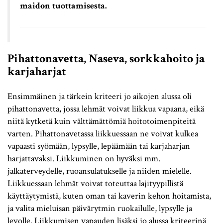
maidon tuottamisesta.
Pihattonavetta, Naseva, sorkkahoito ja
karjaharjat
Ensimmäinen ja tärkein kriteeri jo aikojen alussa oli
pihattonavetta, jossa lehmät voivat liikkua vapaana, eikä
niitä kytketä kuin välttämättömiä hoitotoimenpiteitä
varten. Pihattonavetassa liikkuessaan ne voivat kulkea
vapaasti syömään, lypsylle, lepäämään tai karjaharjan
harjattavaksi. Liikkuminen on hyväksi mm.
jalkaterveydelle, ruoansulatukselle ja niiden mielelle.
Liikkuessaan lehmät voivat toteuttaa lajityypillistä
käyttäytymistä, kuten oman tai kaverin kehon hoitamista,
ja valita mieluisan päivärytmin ruokailulle, lypsylle ja
levolle. Liikkumisen vapauden lisäksi jo alussa kriteerinä