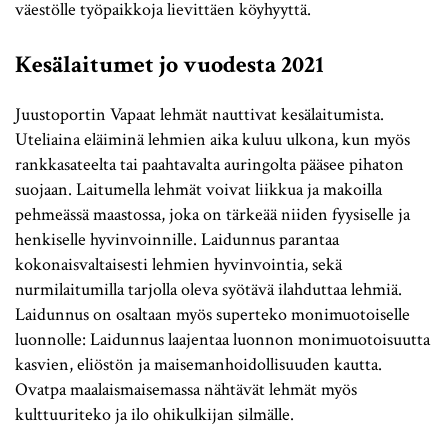
väestölle työpaikkoja lievittäen köyhyyttä.
Kesälaitumet jo vuodesta 2021
Juustoportin Vapaat lehmät nauttivat kesälaitumista.
Uteliaina eläiminä lehmien aika kuluu ulkona, kun myös
rankkasateelta tai paahtavalta auringolta pääsee pihaton
suojaan. Laitumella lehmät voivat liikkua ja makoilla
pehmeässä maastossa, joka on tärkeää niiden fyysiselle ja
henkiselle hyvinvoinnille. Laidunnus parantaa
kokonaisvaltaisesti lehmien hyvinvointia, sekä
nurmilaitumilla tarjolla oleva syötävä ilahduttaa lehmiä.
Laidunnus on osaltaan myös superteko monimuotoiselle
luonnolle: Laidunnus laajentaa luonnon monimuotoisuutta
kasvien, eliöstön ja maisemanhoidollisuuden kautta.
Ovatpa maalaismaisemassa nähtävät lehmät myös
kulttuuriteko ja ilo ohikulkijan silmälle.