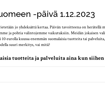
Suomeen -päivä 1.12.2023
etetään jo yhdeksättä kertaa. Päivän tavoitteena on herätellä m
me ja pohtia valintojemme vaikutuksiin. Meidän jokaisen valin
i 10 eurolla kuussa enemmän suomalaisia tuotteita tai palveluit
della suuri merkitys, vai mitä?
aisia tuotteita ja palveluita aina kun siih