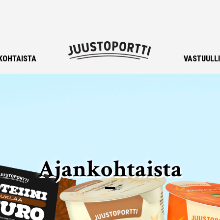
KOHTAISTA
VASTUULL
Ajankohtaista