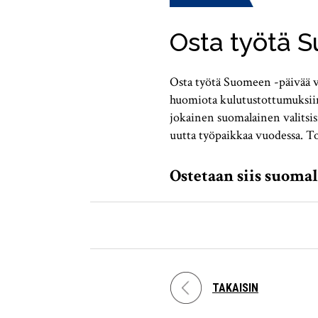
Osta työtä 
Osta työtä Suomeen -päivää vi
huomiota kulutustottumuksiim
jokainen suomalainen valitsis
uutta työpaikkaa vuodessa. To
Ostetaan siis suomal
TAKAISIN