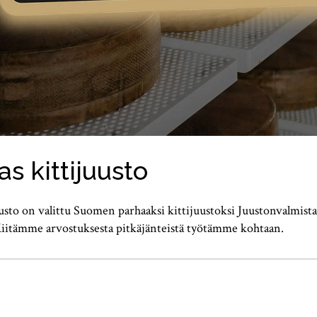
 kittijuusto
usto on valittu Suomen parhaaksi kittijuustoksi Juustonvalmist
. Kiitämme arvostuksesta pitkäjänteistä työtämme kohtaan.