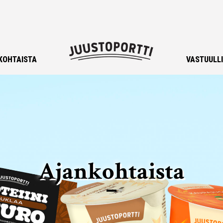
KOHTAISTA
VASTUULL
Ajankohtaista