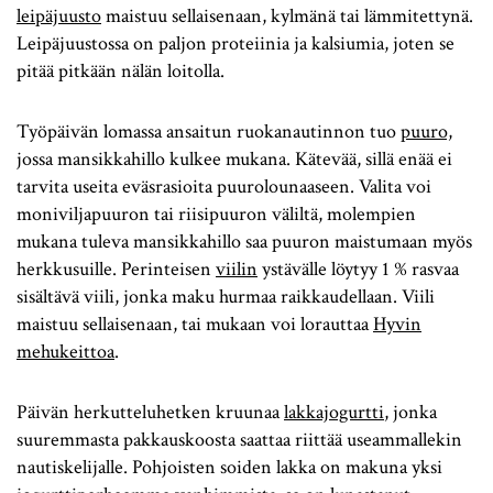
leipäjuusto
maistuu sellaisenaan, kylmänä tai lämmitettynä.
Leipäjuustossa on paljon proteiinia ja kalsiumia, joten se
pitää pitkään nälän loitolla.
Työpäivän lomassa ansaitun ruokanautinnon tuo
puuro,
jossa mansikkahillo kulkee mukana. Kätevää, sillä enää ei
tarvita useita eväsrasioita puurolounaaseen. Valita voi
moniviljapuuron tai riisipuuron väliltä, molempien
mukana tuleva mansikkahillo saa puuron maistumaan myös
herkkusuille. Perinteisen
viilin
ystävälle löytyy 1 % rasvaa
sisältävä viili, jonka maku hurmaa raikkaudellaan. Viili
maistuu sellaisenaan, tai mukaan voi lorauttaa
Hyvin
mehukeittoa
.
Päivän herkutteluhetken kruunaa
lakkajogurtti
, jonka
suuremmasta pakkauskoosta saattaa riittää useammallekin
nautiskelijalle. Pohjoisten soiden lakka on makuna yksi