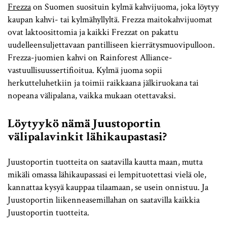
Frezza
on Suomen suosituin kylmä kahvijuoma, joka löytyy
kaupan kahvi- tai kylmähyllyltä. Frezza maitokahvijuomat
ovat laktoosittomia ja kaikki Frezzat on pakattu
uudelleensuljettavaan pantilliseen kierrätysmuovipulloon.
Frezza-juomien kahvi on Rainforest Alliance-
vastuullisuussertifioitua. Kylmä juoma sopii
herkutteluhetkiin ja toimii raikkaana jälkiruokana tai
nopeana välipalana, vaikka mukaan otettavaksi.
Löytyykö nämä Juustoportin
välipalavinkit lähikaupastasi?
Juustoportin tuotteita on saatavilla kautta maan, mutta
mikäli omassa lähikaupassasi ei lempituotettasi vielä ole,
kannattaa kysyä kauppaa tilaamaan, se usein onnistuu. Ja
Juustoportin liikenneasemillahan on saatavilla kaikkia
Juustoportin tuotteita.