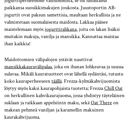
jogurttiperheemme vanhimmista, se on lunastanut
paikkansa suosikkimakujen joukosta. Juustoportin AB-
jogurtit ovat paksun samettisia, maultaan herkullisia ja ne
valmistetaan suomalaisesta maidosta. Lakkaa pääsee
maistelemaan myös
jogurttirahkana
, joita on lakan lisäksi
muitakin makuja, vanilja ja mansikka. Kannattaa maistaa
ihan kaikkia!
Maidottomien välipalojen ystävät nauttivat
mansikkakauravälipalaa
, joka on ihanan lohkeavaa ja suussa
sulavaa. Mikäli kauratuotteet ovat lähellä sydäntäsi, tutustu
koko kauraperheeseen
täällä
. Frezza-kylmäkahvijuomista
löytyy myös kaksi kaurapohjaista tuotetta; Frezza
Chill Oat
on herkullinen kahvikaurajuoma, jossa yhdistyy täyteläinen
suklaan ja raikkaan appelsiinin maku, sekä
Oat There
on
makean pehmeä vaniljan ja karamellin makuinen
kaurakahvijuoma.