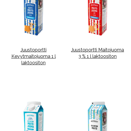
Juustoportti
Juustoportti Maitojuoma
Kevytmaitojuoma 1 l
3 % 1 l laktoositon
laktoositon