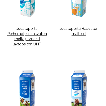
Juustoportti
Juustoportti Rasvaton
Perhemeijerin rasvaton
maito 1 l
maitojuoma 1 l
laktoositon UHT