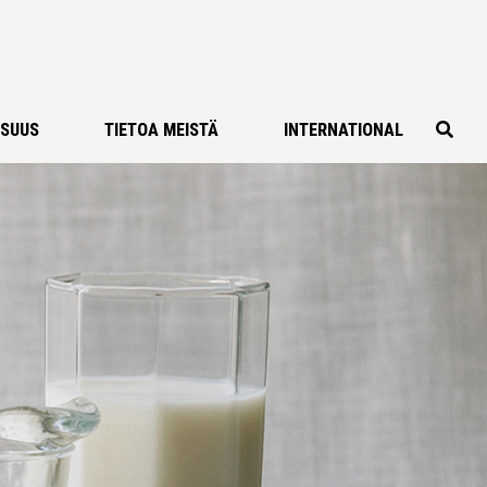
ISUUS
TIETOA MEISTÄ
INTERNATIONAL