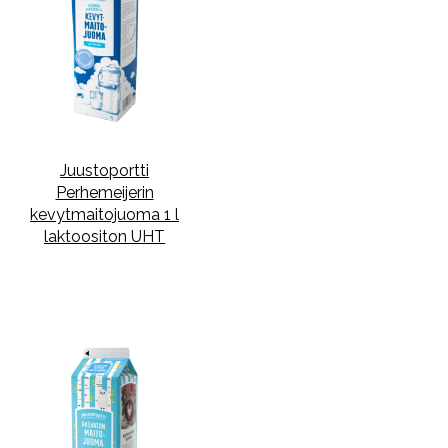
Juustoportti
Perhemeijerin
kevytmaitojuoma 1 l
laktoositon UHT