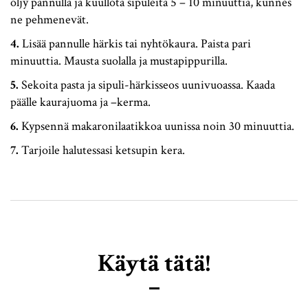
öljy pannulla ja kuullota sipuleita 5 – 10 minuuttia, kunnes
ne pehmenevät.
Lisää pannulle härkis tai nyhtökaura. Paista pari
minuuttia. Mausta suolalla ja mustapippurilla.
Sekoita pasta ja sipuli-härkisseos uunivuoassa. Kaada
päälle kaurajuoma ja –kerma.
Kypsennä makaronilaatikkoa uunissa noin 30 minuuttia.
Tarjoile halutessasi ketsupin kera.
Käytä tätä!