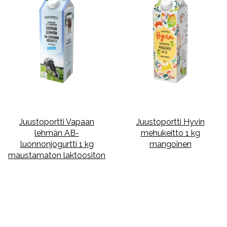
Juustoportti Vapaan
Juustoportti Hyvin
lehmän AB-
mehukeitto 1 kg
luonnonjogurtti 1 kg
mangoinen
maustamaton laktoositon