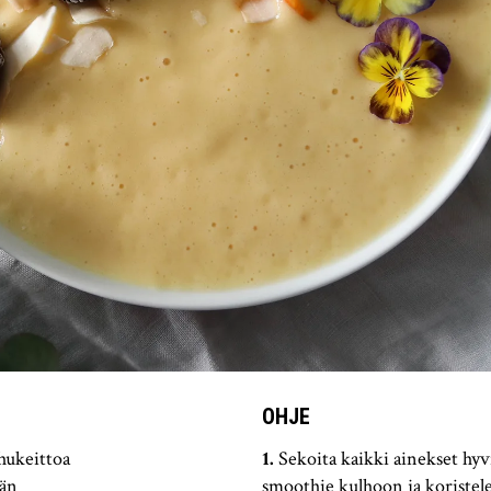
OHJE
hukeittoa
Sekoita kaikki ainekset hy
män
smoothie kulhoon ja koristele 