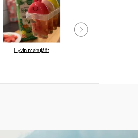
Hyvin mehujäät
Jogurtti-granolapatukat,
sokeroimaton ja
makeutusaineeton