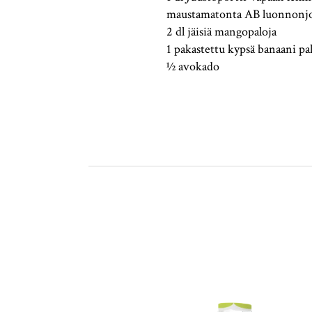
maustamatonta AB luonnonjo
2 dl jäisiä mangopaloja
1 pakastettu kypsä banaani pa
½ avokado