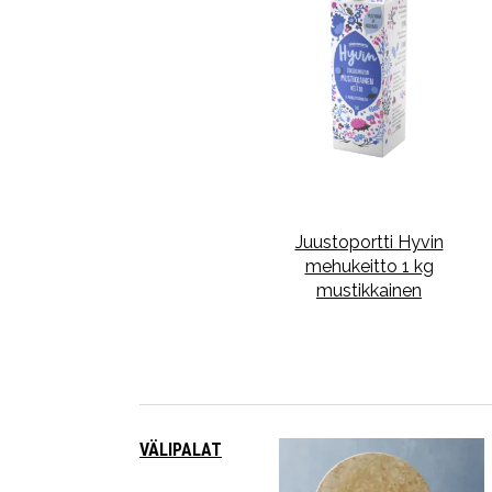
Juustoportti Hyvin
mehukeitto 1 kg
mustikkainen
VÄLIPALAT