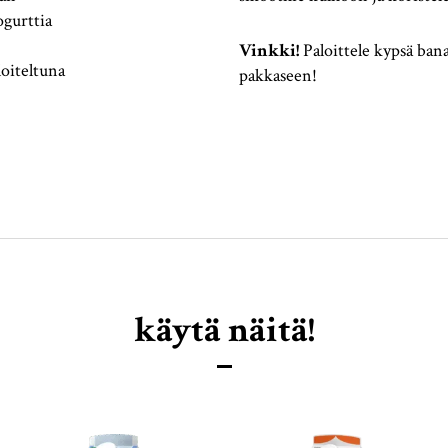
gurttia
Vinkki!
Paloittele kypsä bana
loiteltuna
pakkaseen!
käytä näitä!