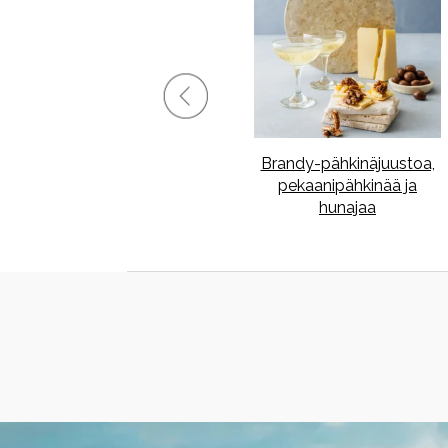
-
Vuohenjuustopannukakku
Brandy-pähkinäjuustoa,
pekaanipähkinää ja
hunajaa