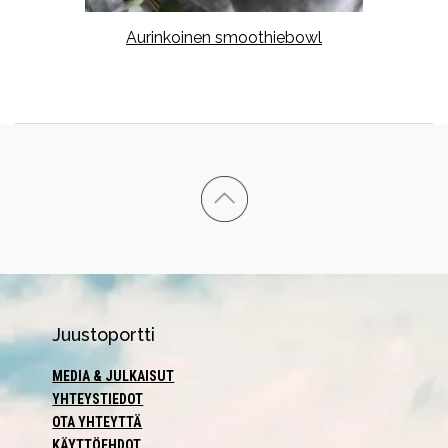
ku
Aurinkoinen smoothiebowl
pe
Juustoportti
MEDIA & JULKAISUT
YHTEYSTIEDOT
OTA YHTEYTTÄ
KÄYTTÖEHDOT