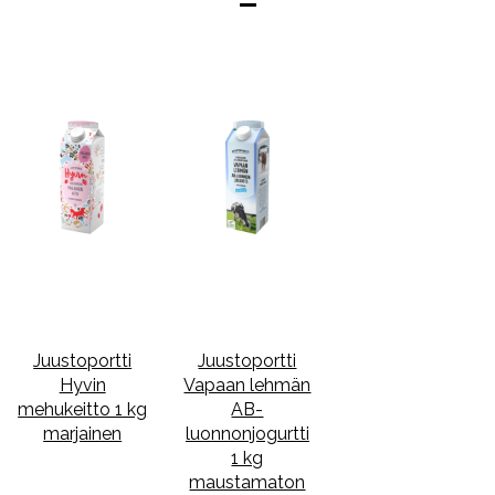
Juustoportti
Juustoportti
Hyvin
Vapaan lehmän
mehukeitto 1 kg
AB-
marjainen
luonnonjogurtti
1 kg
maustamaton