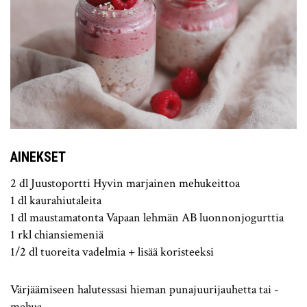
AINEKSET
2 dl Juustoportti Hyvin marjainen mehukeittoa
1 dl kaurahiutaleita
1 dl maustamatonta Vapaan lehmän AB luonnonjogurttia
1 rkl chiansiemeniä
1/2 dl tuoreita vadelmia + lisää koristeeksi
Värjäämiseen halutessasi hieman punajuurijauhetta tai -
mehua.