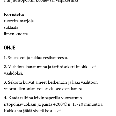
1 dl Juustoportin kuohu- tai vispikermaa
Koristelu:
tuoreita marjoja
suklaata
limen kuorta
OHJE
Sulata voi ja suklaa vesihauteessa.
Vaahdota kananmuna ja fariinisokeri kuohkeaksi
vaahdoksi.
Sekoita kuivat aineet keskenään ja lisää vaahtoon
vuorotellen sulan voi-suklaaseoksen kanssa.
Kaada taikina leivinpaperilla vuorattuun
irtopohjavuokaan ja paista +200°C n. 15-20 minuuttia.
Kakku saa jäädä sisältä kosteaksi.