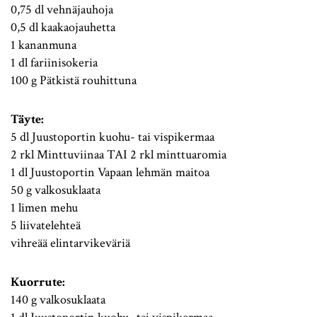
0,75 dl vehnäjauhoja
0,5 dl kaakaojauhetta
1 kananmuna
1 dl fariinisokeria
100 g Pätkistä rouhittuna
Täyte:
5 dl Juustoportin kuohu- tai vispikermaa
2 rkl Minttuviinaa TAI 2 rkl minttuaromia
1 dl Juustoportin Vapaan lehmän maitoa
50 g valkosuklaata
1 limen mehu
5 liivatelehteä
vihreää elintarvikeväriä
Kuorrute:
140 g valkosuklaata