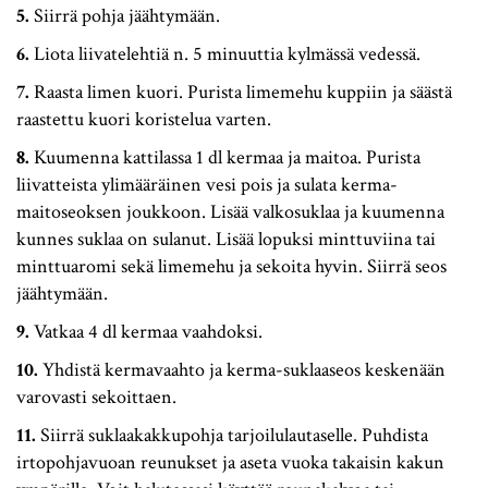
Siirrä pohja jäähtymään.
Liota liivatelehtiä n. 5 minuuttia kylmässä vedessä.
Raasta limen kuori. Purista limemehu kuppiin ja säästä
raastettu kuori koristelua varten.
Kuumenna kattilassa 1 dl kermaa ja maitoa. Purista
liivatteista ylimääräinen vesi pois ja sulata kerma-
maitoseoksen joukkoon. Lisää valkosuklaa ja kuumenna
kunnes suklaa on sulanut. Lisää lopuksi minttuviina tai
minttuaromi sekä limemehu ja sekoita hyvin. Siirrä seos
jäähtymään.
Vatkaa 4 dl kermaa vaahdoksi.
Yhdistä kermavaahto ja kerma-suklaaseos keskenään
varovasti sekoittaen.
Siirrä suklaakakkupohja tarjoilulautaselle. Puhdista
irtopohjavuoan reunukset ja aseta vuoka takaisin kakun