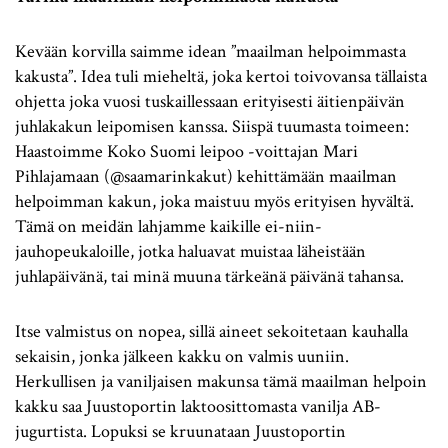
Kevään korvilla saimme idean ”maailman helpoimmasta
kakusta”. Idea tuli mieheltä, joka kertoi toivovansa tällaista
ohjetta joka vuosi tuskaillessaan erityisesti äitienpäivän
juhlakakun leipomisen kanssa. Siispä tuumasta toimeen:
Haastoimme Koko Suomi leipoo -voittajan Mari
Pihlajamaan (@saamarinkakut) kehittämään maailman
helpoimman kakun, joka maistuu myös erityisen hyvältä.
Tämä on meidän lahjamme kaikille ei-niin-
jauhopeukaloille, jotka haluavat muistaa läheistään
juhlapäivänä, tai minä muuna tärkeänä päivänä tahansa.
Itse valmistus on nopea, sillä aineet sekoitetaan kauhalla
sekaisin, jonka jälkeen kakku on valmis uuniin.
Herkullisen ja vaniljaisen makunsa tämä maailman helpoin
kakku saa Juustoportin laktoosittomasta vanilja AB-
jugurtista. Lopuksi se kruunataan Juustoportin