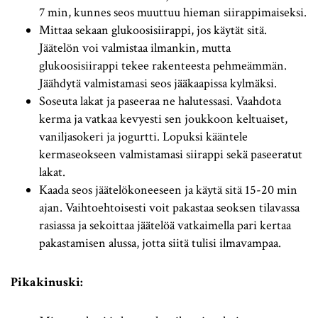
7 min, kunnes seos muuttuu hieman siirappimaiseksi.
Mittaa sekaan glukoosisiirappi, jos käytät sitä.
Jäätelön voi valmistaa ilmankin, mutta
glukoosisiirappi tekee rakenteesta pehmeämmän.
Jäähdytä valmistamasi seos jääkaapissa kylmäksi.
Soseuta lakat ja paseeraa ne halutessasi. Vaahdota
kerma ja vatkaa kevyesti sen joukkoon keltuaiset,
vaniljasokeri ja jogurtti. Lopuksi kääntele
kermaseokseen valmistamasi siirappi sekä paseeratut
lakat.
Kaada seos jäätelökoneeseen ja käytä sitä 15-20 min
ajan. Vaihtoehtoisesti voit pakastaa seoksen tilavassa
rasiassa ja sekoittaa jäätelöä vatkaimella pari kertaa
pakastamisen alussa, jotta siitä tulisi ilmavampaa.
Pikakinuski: