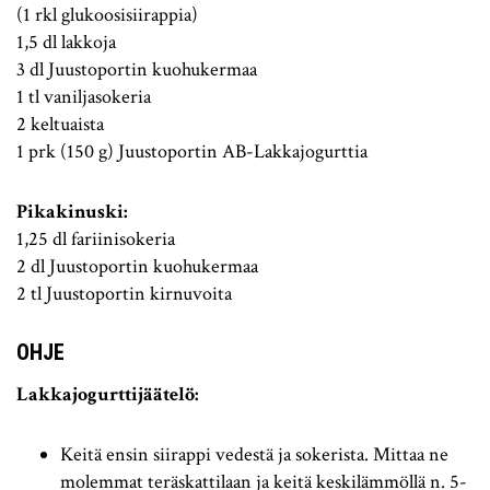
(1 rkl glukoosisiirappia)
1,5 dl lakkoja
3 dl Juustoportin kuohukermaa
1 tl vaniljasokeria
2 keltuaista
1 prk (150 g) Juustoportin AB-Lakkajogurttia
Pikakinuski:
1,25 dl fariinisokeria
2 dl Juustoportin kuohukermaa
2 tl Juustoportin kirnuvoita
OHJE
Lakkajogurttijäätelö:
Keitä ensin siirappi vedestä ja sokerista. Mittaa ne
molemmat teräskattilaan ja keitä keskilämmöllä n. 5-