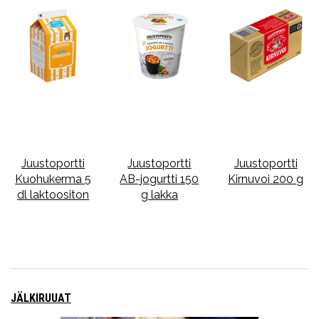
Juustoportti
Juustoportti
Juustoportti
Kuohukerma 5
AB-jogurtti 150
Kirnuvoi 200 g
dl laktoositon
g lakka
JÄLKIRUUAT