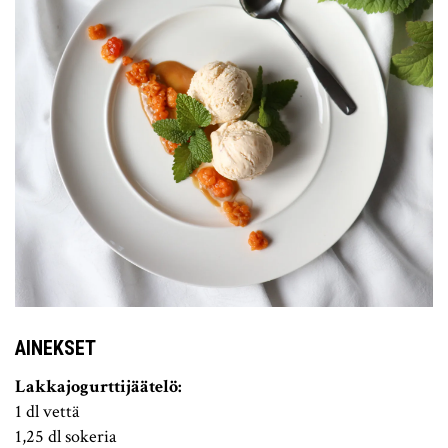
AINEKSET
Lakkajogurttijäätelö:
1 dl vettä
1,25 dl sokeria